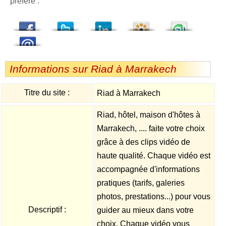
préféré :
dedIn
Viadeo
StumbleUpon
Informations sur Riad à Marrakech
Titre du site :
Riad à Marrakech
Riad, hôtel, maison d'hôtes à
Marrakech, .... faite votre choix
grâce à des clips vidéo de
haute qualité. Chaque vidéo est
accompagnée d'informations
pratiques (tarifs, galeries
photos, prestations...) pour vous
Descriptif :
guider au mieux dans votre
choix. Chaque vidéo vous