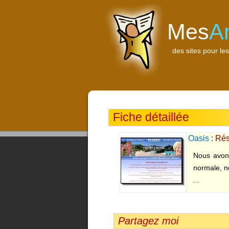
Mes
A
des sites pour les
Fiche détaillée
Oasis
: Rés
Nous avons
normale, n
...
Partagez moi