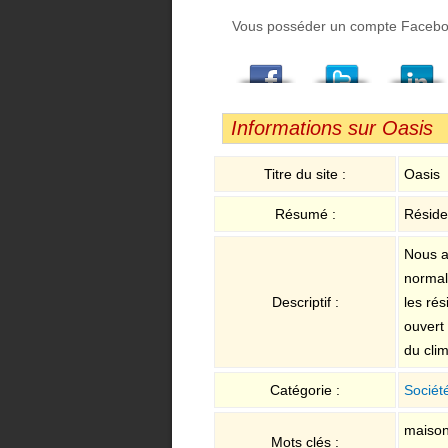
Vous posséder un compte Facebook,
Facebook
Twitter
LindedIn
Viadeo
StumbleUpon
Email
Informations sur Oasis
Titre du site :
Oasis
Résumé :
Réside
Nous av
normal
Descriptif :
les ré
ouvert 
du cli
Catégorie :
Sociét
maison 
Mots clés :