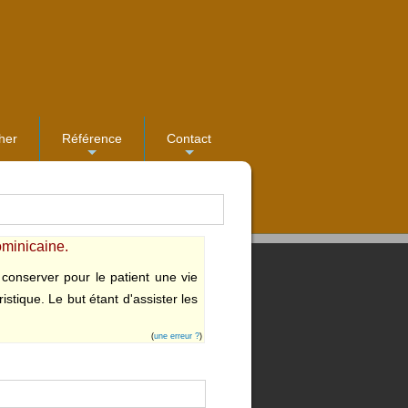
her
Référence
Contact
...
...
minicaine.
 conserver pour le patient une vie
tique. Le but étant d'assister les
(
une erreur ?
)