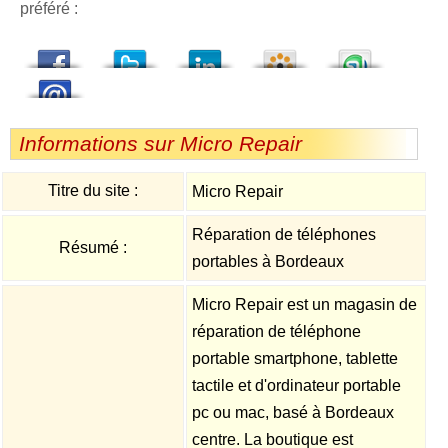
préféré :
dedIn
Viadeo
StumbleUpon
Informations sur Micro Repair
Titre du site :
Micro Repair
Réparation de téléphones
Résumé :
portables à Bordeaux
Micro Repair est un magasin de
réparation de téléphone
portable smartphone, tablette
tactile et d'ordinateur portable
pc ou mac, basé à Bordeaux
centre. La boutique est