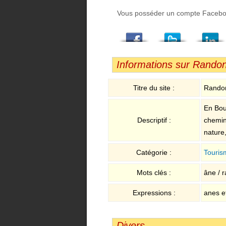
Vous posséder un compte Facebook,
Facebook
Twitter
LindedIn
Viadeo
StumbleUpon
Email
Informations sur Rando
Titre du site :
Randon
En Bou
Descriptif :
chemin
nature,
Catégorie :
Touris
Mots clés :
âne / r
Expressions :
anes e
Divers