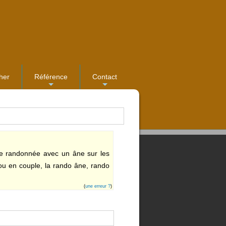
her
Référence
Contact
...
...
ne randonnée avec un âne sur les
ou en couple, la rando âne, rando
(
une erreur ?
)