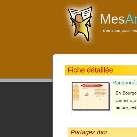
Mes
A
des sites pour les
Fiche détaillée
Randonnée
En Bourgog
chemins à 
nature, est 
Partagez moi