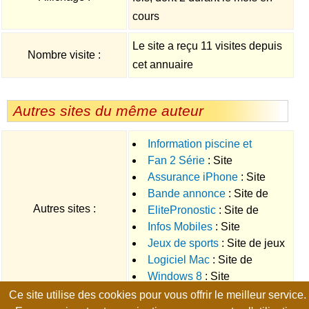
cours
Le site a reçu 11 visites depuis
Nombre visite :
cet annuaire
Autres sites du même auteur
Information piscine et
Fan 2 Série
: Site
jacuzzis
: Site d'informations sur
Assurance iPhone
: Site
d'actualités à propos des séries
les piscines, les SPA et les
Bande annonce
: Site de
d'informations sur les
TV
jacuzzis
Autres sites :
ElitePronostic
: Site de
bandes annonces de films et de
assurances pour iPhone
Infos Mobiles
: Site
conseils pour les paris sportifs
séries
Jeux de sports
: Site de jeux
d'actualité sur les mobiles et les
Logiciel Mac
: Site de
de sports en lignes depuis le
tablettes tactiles
Windows 8
: Site
logiciels Mac
navigateur
Ce site utilise des cookies pour vous offrir le meilleur service.
d'informations sur Windows 8
Page générée en 0.0149 seconde, no-cache, gzip