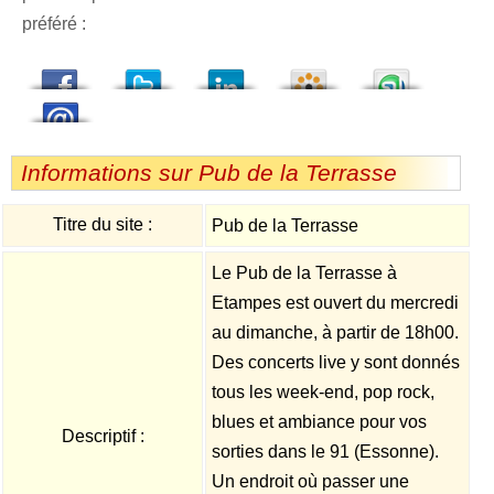
préféré :
dedIn
Viadeo
StumbleUpon
Informations sur Pub de la Terrasse
Titre du site :
Pub de la Terrasse
Le Pub de la Terrasse à
Etampes est ouvert du mercredi
au dimanche, à partir de 18h00.
Des concerts live y sont donnés
tous les week-end, pop rock,
blues et ambiance pour vos
Descriptif :
sorties dans le 91 (Essonne).
Un endroit où passer une