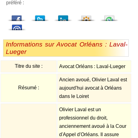
préféré :
dedIn
Viadeo
StumbleUpon
Informations sur Avocat Orléans : Laval-
Lueger
Titre du site :
Avocat Orléans : Laval-Lueger
Ancien avoué, Olivier Laval est
Résumé :
aujourd'hui avocat à Orléans
dans le Loiret
Olivier Laval est un
professionnel du droit,
anciennement avoué à la Cour
d'Appel d'Orléans. Il assure