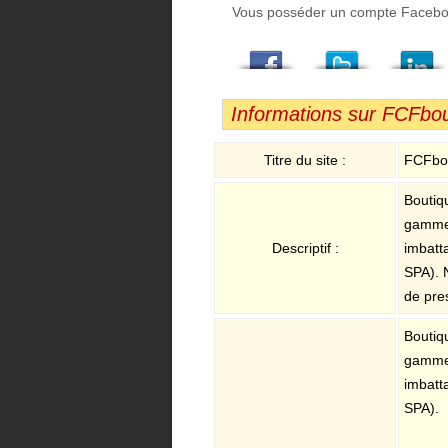
Vous posséder un compte Facebook,
Facebook
Twitter
LindedIn
Viadeo
StumbleUpon
Email
Informations sur FCFbout
Titre du site :
FCFbou
Boutiqu
gamme 
Descriptif :
imbatta
SPA). 
de pre
Boutiqu
gamme 
imbatta
SPA).