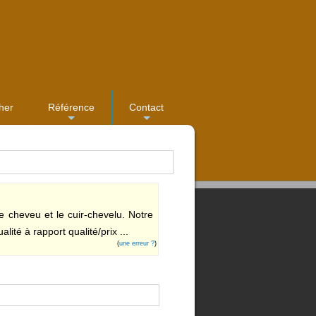
her
Référence
Contact
...
...
e cheveu et le cuir-chevelu. Notre
té à rapport qualité/prix ...
(
une erreur ?
)