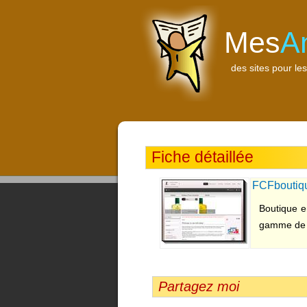
Mes
A
des sites pour les
Fiche détaillée
FCFboutiq
Boutique e
gamme de ma
Partagez moi