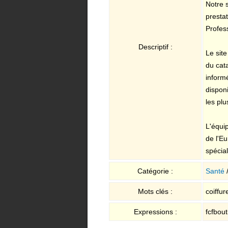
Notre 
presta
Profes
Descriptif :
Le site
du cat
inform
dispon
les pl
L'équip
de l'E
spécial
Catégorie :
Santé
Mots clés :
coiffur
Expressions :
fcfbou