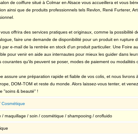
salon de coiffure situé à Colmar en Alsace vous accueillera et vous bén
tion ainsi que de produits professionnels tels Revlon, René Furterer, A
sionnel.
 vous offrira des services pratiques et originaux, comme la possibilité 
alogue, faire une demande de disponibilité pour un produit en rupture 
é par e-mail de la rentrée en stock d'un produit particulier. Une Foire
ible pour venir en aide aux internautes pour mieux les guider dans leu
us courantes qu'ils peuvent se poser, modes de paiement ou modalités d
e assure une préparation rapide et fiable de vos colis, et nous livrons 
urope, DOM-TOM et reste du monde. Alors laissez-vous tenter, et venez
e "soins & beauté" !
/
Cosmétique
e / maquillage / soin / cosmétique / shampooing / orofluido
tique