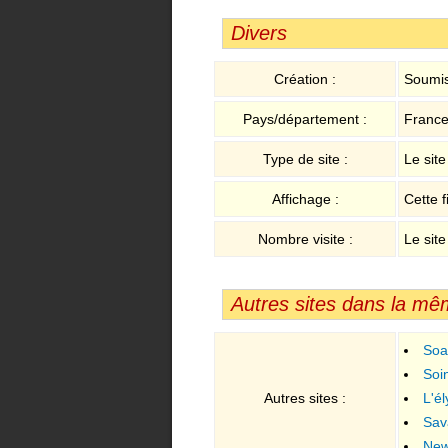
Divers
Création :
Soumis
Pays/département :
France
Type de site :
Le sit
Affichage :
Cette f
Nombre visite :
Le site
Autres sites dans la mê
Soa
Soi
Autres sites :
L'é
Sav
New