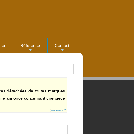
her
Référence
Contact
...
...
ces détachées de toutes marques
r une annonce concernant une pièce
(
une erreur ?
)