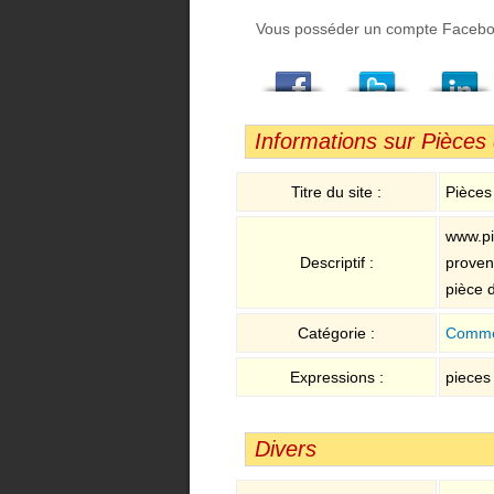
Vous posséder un compte Facebook,
Facebook
Twitter
LindedIn
Viadeo
StumbleUpon
Email
Informations sur Pièces
Titre du site :
Pièces
www.pi
Descriptif :
proven
pièce 
Catégorie :
Comme
Expressions :
pieces 
Divers