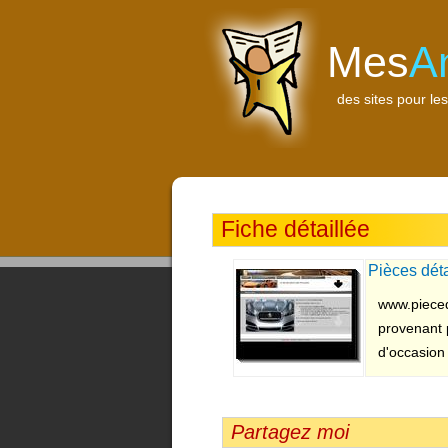
Mes
A
des sites pour les
Fiche détaillée
Pièces dét
www.pieced
provenant 
d'occasion 
Partagez moi