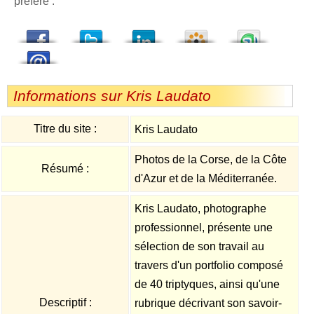
préféré :
dedIn
Viadeo
StumbleUpon
Informations sur Kris Laudato
Titre du site :
Kris Laudato
Photos de la Corse, de la Côte
Résumé :
d'Azur et de la Méditerranée.
Kris Laudato, photographe
professionnel, présente une
sélection de son travail au
travers d'un portfolio composé
de 40 triptyques, ainsi qu'une
Descriptif :
rubrique décrivant son savoir-