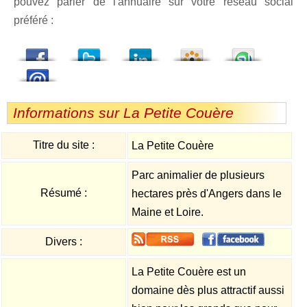
pouvez parler de l'annuaire sur votre réseau social
préféré :
dedIn
Viadeo
StumbleUpon
Informations sur La Petite Couère
Titre du site :
La Petite Couère
Parc animalier de plusieurs
Résumé :
hectares près d'Angers dans le
Maine et Loire.
Divers :
La Petite Couère est un
domaine dès plus attractif aussi