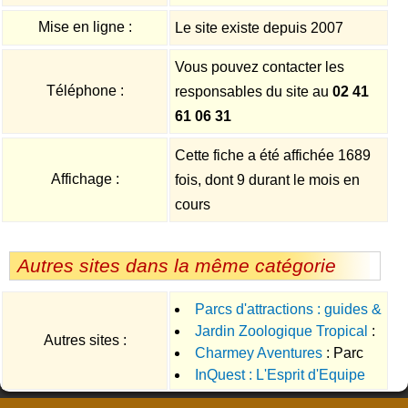
Mise en ligne :
Le site existe depuis 2007
Vous pouvez contacter les
Téléphone :
responsables du site au
02 41
61 06 31
Cette fiche a été affichée 1689
Affichage :
fois, dont 9 durant le mois en
cours
Autres sites dans la même catégorie
Parcs d'attractions : guides &
Jardin Zoologique Tropical
:
tarifs des billets d'entrées aux
Autres sites :
Charmey Aventures
: Parc
Parc animalier et jardin
bas prix comparés
InQuest : L'Esprit d'Equipe
de loisirs de plein air situé à
botanique en Provence
Charmey, en Suisse, dans le