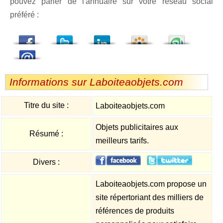
pouvez parler de l'annuaire sur votre réseau social
préféré :
dedIn
Viadeo
StumbleUpon
Informations sur Laboiteaobjets.com
Titre du site :
Laboiteaobjets.com
Objets publicitaires aux
Résumé :
meilleurs tarifs.
Divers :
Laboiteaobjets.com propose un
site répertoriant des milliers de
références de produits