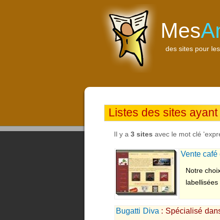
Mes
A
des sites pour les
Listes des sites ayant
Il y a
3 sites
avec le mot clé 'expr
Vente café
Notre choix
labellisées
Bugatti Diva
: Spécialisé dans
en tout genre seront ravis.