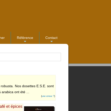
her
Référence
Contact
...
...
et robusta. Nos dosettes E.S.E. sont
arabica ont été ...
(
une erreur ?
)
afé et épices