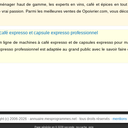
roménager haut de gamme, les experts en vins, café et épices en tout
ne vrai passion. Parmi les meilleures ventes de Opoivrier.com, vous décou
café expresso et capsule expresso professionnel
n ligne de machines à café expresso et de capsules expresso pour m
presso professionnel est adaptée au grand public avec le savoir faire 
ght (c) 2006-2026 - annuaire.mesprogrammes.net - tous droits réservés -
mentions 
Page générée en 0.3229 seconde, no-cache, gzip