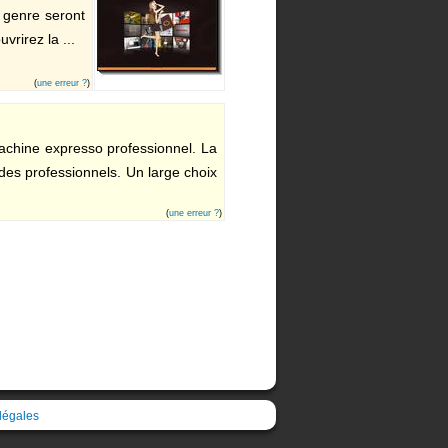
 genre seront
vrirez la ...
(
une erreur ?
)
achine expresso professionnel. La
des professionnels. Un large choix
(
une erreur ?
)
légales