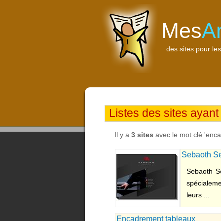
Mes
A
des sites pour les
Listes des sites ayant
Il y a
3 sites
avec le mot clé 'enc
Sebaoth Se
Sebaoth Se
spécialeme
leurs ...
Encadrement tableaux