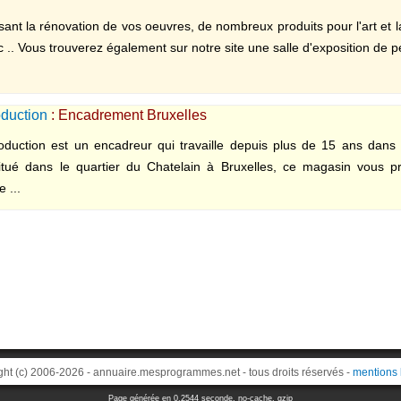
t la rénovation de vos oeuvres, de nombreux produits pour l'art et l
tc .. Vous trouverez également sur notre site une salle d'exposition de p
oduction
: Encadrement Bruxelles
oduction est un encadreur qui travaille depuis plus de 15 ans dans
tué dans le quartier du Chatelain à Bruxelles, ce magasin vous p
 ...
ght (c) 2006-2026 - annuaire.mesprogrammes.net - tous droits réservés -
mentions 
Page générée en 0.2544 seconde, no-cache, gzip