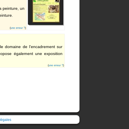
a peinture, un
einture.
(
une erreur ?
)
 le domaine de l'encadrement sur
ropose également une exposition
(
une erreur ?
)
légales