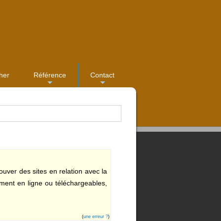
her
Référence
Contact
...
...
ouver des sites en relation avec la
ement en ligne ou téléchargeables,
(
une erreur ?
)