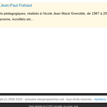
r Jean-Paul Flahaut
jets pédagogiques, réalisés à l'école Jean Macé Grenoble, de 1987 à 
isme, incivilités etc...
ght (c) 2006-2026 - annuaire.mesprogrammes.net - tous droits réservés -
mentions 
Page générée en 0.2317 seconde, no-cache, gzip