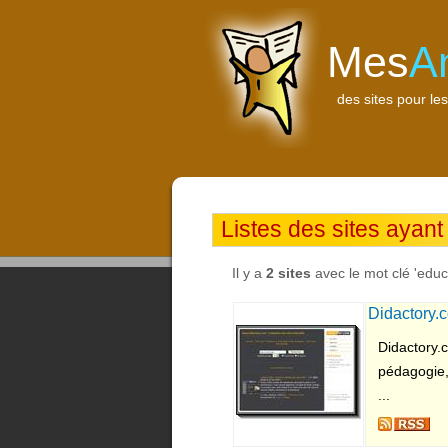
Mes
A
des sites pour les
Listes des sites ayant 
Il y a
2 sites
avec le mot clé 'educa
Didactory.
Didactory.c
pédagogie,
...