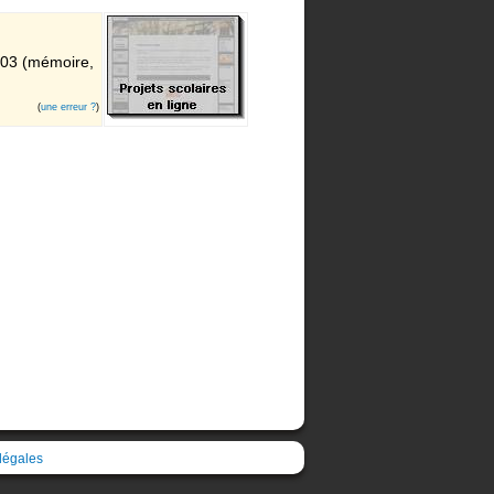
2003 (mémoire,
(
une erreur ?
)
légales