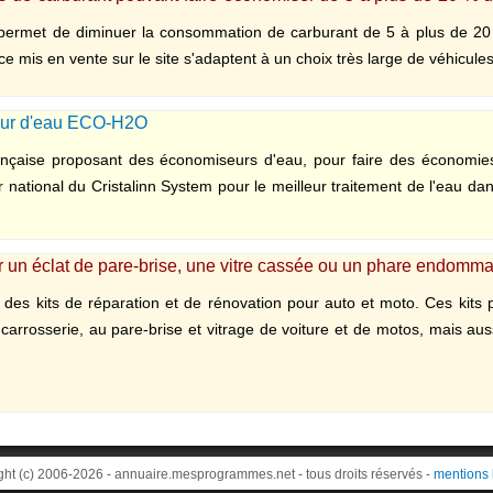
permet de diminuer la consommation de carburant de 5 à plus de 20
e mis en vente sur le site s'adaptent à un choix très large de véhicules 
ur d'eau ECO-H2O
ançaise proposant des économiseurs d'eau, pour faire des économies
r national du Cristalinn System pour le meilleur traitement de l'eau da
er un éclat de pare-brise, une vitre cassée ou un phare endomm
es kits de réparation et de rénovation pour auto et moto. Ces kits 
arrosserie, au pare-brise et vitrage de voiture et de motos, mais aussi
ght (c) 2006-2026 - annuaire.mesprogrammes.net - tous droits réservés -
mentions 