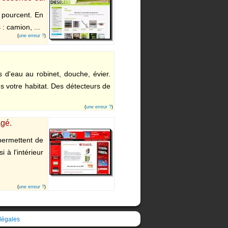
 pourcent. En
: camion, ...
(
une erreur ?
)
 d'eau au robinet, douche, évier.
ns votre habitat. Des détecteurs de
(
une erreur ?
)
agé.
permettent de
 à l'intérieur
(
une erreur ?
)
légales