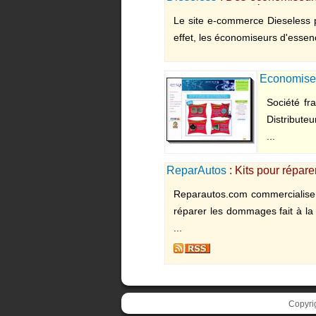
le plein de votre véhicule.
Le site e-commerce Dieseless 
effet, les économiseurs d'essenc
Economise
Société fr
Distributeu
...
ReparAutos
: Kits pour répar
Reparautos.com commercialise d
réparer les dommages fait à la c
...
Copyri