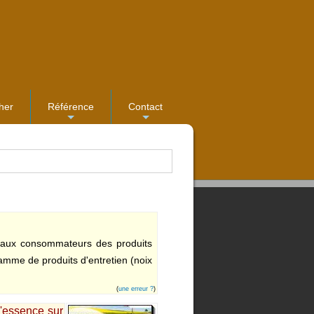
her
Référence
Contact
...
...
s aux consommateurs des produits
mme de produits d'entretien (noix
(
une erreur ?
)
'essence sur