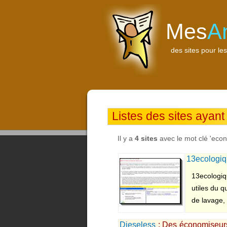
Mes
A
des sites pour les
Listes des sites ayant
Il y a
4 sites
avec le mot clé 'eco
13ecologi
13ecologiq
utiles du 
de lavage, 
Dieseless
: Des économiseurs