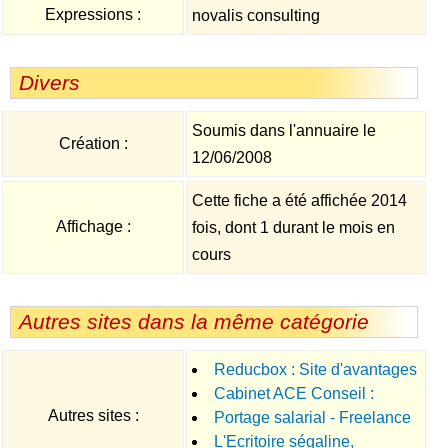
Expressions :
novalis consulting
Divers
Soumis dans l'annuaire le
Création :
12/06/2008
Cette fiche a été affichée 2014
Affichage :
fois, dont 1 durant le mois en
cours
Autres sites dans la même catégorie
Reducbox : Site d'avantages
Cabinet ACE Conseil :
sociaux et tarifaires pour les
Autres sites :
Portage salarial - Freelance
Société d'expertise comptable
entreprises
L'Ecritoire ségaline,