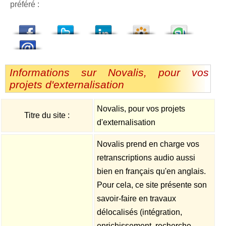
préféré :
dedIn
Viadeo
StumbleUpon
Informations sur Novalis, pour vos
projets d'externalisation
Novalis, pour vos projets
Titre du site :
d'externalisation
Novalis prend en charge vos
retranscriptions audio aussi
bien en français qu'en anglais.
Pour cela, ce site présente son
savoir-faire en travaux
délocalisés (intégration,
enrichissement, recherche