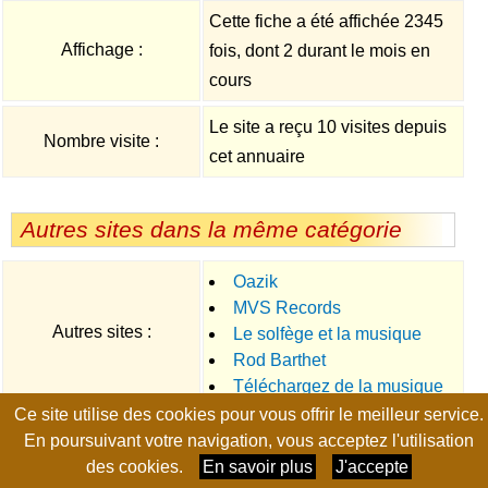
Cette fiche a été affichée 2345
Affichage :
fois, dont 2 durant le mois en
cours
Le site a reçu 10 visites depuis
Nombre visite :
cet annuaire
Autres sites dans la même catégorie
Oazik
MVS Records
Autres sites :
Le solfège et la musique
Rod Barthet
Téléchargez de la musique
Ce site utilise des cookies pour vous offrir le meilleur service.
libre
Page générée en 0.0075 seconde, no-cache, gzip
En poursuivant votre navigation, vous acceptez l'utilisation
des cookies.
En savoir plus
J'accepte