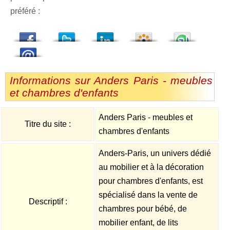
préféré :
dedIn
Viadeo
StumbleUpon
Informations sur Anders Paris - meubles
et chambres d'enfants
Anders Paris - meubles et
Titre du site :
chambres d'enfants
Anders-Paris, un univers dédié
au mobilier et à la décoration
pour chambres d'enfants, est
spécialisé dans la vente de
Descriptif :
chambres pour bébé, de
mobilier enfant, de lits