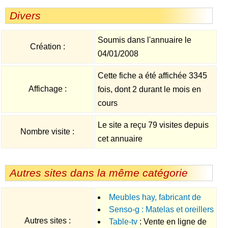
Divers
Soumis dans l'annuaire le
Création :
04/01/2008
Cette fiche a été affichée 3345
Affichage :
fois, dont 2 durant le mois en
cours
Le site a reçu 79 visites depuis
Nombre visite :
cet annuaire
Autres sites dans la même catégorie
Meubles hay, fabricant de
Senso-g : Matelas et oreillers
meubles français
: Fabricant
Autres sites :
Table-tv
: Vente en ligne de
en mousse à mémoire de forme
français haut de gamme de