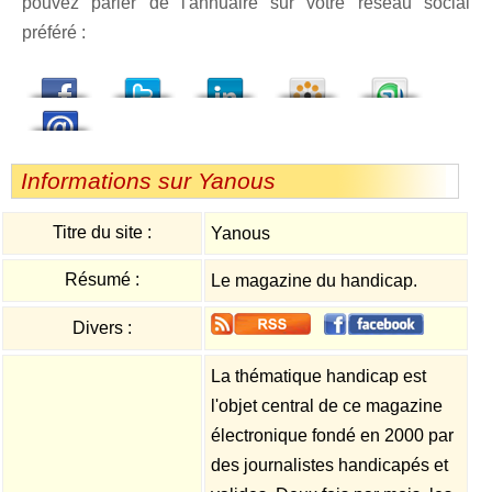
pouvez parler de l'annuaire sur votre réseau social
préféré :
dedIn
Viadeo
StumbleUpon
Informations sur Yanous
Titre du site :
Yanous
Résumé :
Le magazine du handicap.
Divers :
La thématique handicap est
l'objet central de ce magazine
électronique fondé en 2000 par
des journalistes handicapés et