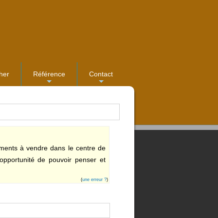
her
Référence
Contact
...
...
ements à vendre dans le centre de
opportunité de pouvoir penser et
(
une erreur ?
)