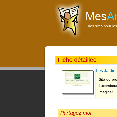
Mes
A
des sites pour les
Fiche détaillée
Les Jardin
Site de pr
Luxembourg
imaginer ..
Partagez moi