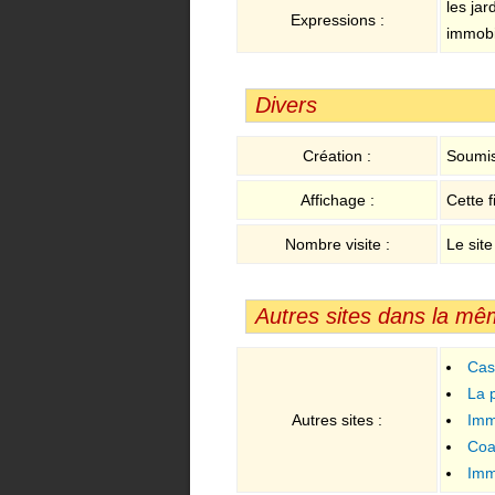
les jar
Expressions :
immobil
Divers
Création :
Soumis
Affichage :
Cette f
Nombre visite :
Le site
Autres sites dans la mê
Cas
La 
Autres sites :
Imm
Coa
Imm