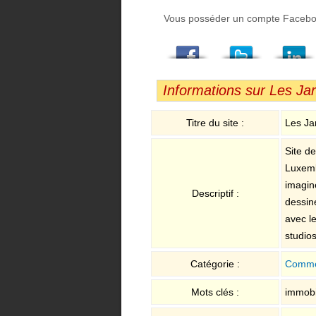
Vous posséder un compte Facebook,
Facebook
Twitter
LindedIn
Viadeo
StumbleUpon
Email
Informations sur Les J
Titre du site :
Les Ja
Site d
Luxemb
imagine
Descriptif :
dessine
avec le
studios
Catégorie :
Comme
Mots clés :
immobi