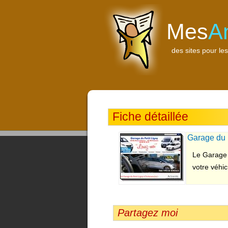
Mes
A
des sites pour les
Fiche détaillée
Garage du 
Le Garage 
votre véhic
Partagez moi