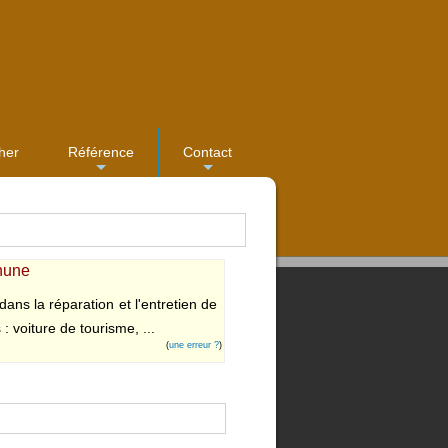
her
Référence
Contact
...
...
thune
ns la réparation et l'entretien de
: voiture de tourisme, ...
(
une erreur ?
)