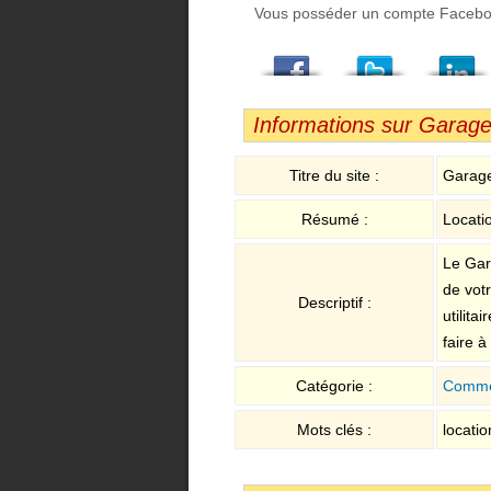
Vous posséder un compte Facebook,
Facebook
Twitter
LindedIn
Viadeo
StumbleUpon
Email
Informations sur Garage
Titre du site :
Garage
Résumé :
Locati
Le Gar
de votr
Descriptif :
utilita
faire à
Catégorie :
Comme
Mots clés :
locatio