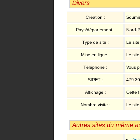
Divers
Création :
Soumis
Pays/département :
Nord-P
Type de site :
Le sit
Mise en ligne :
Le sit
Téléphone :
Vous p
SIRET :
479 30
Affichage :
Cette f
Nombre visite :
Le site
Autres sites du même a
Aut