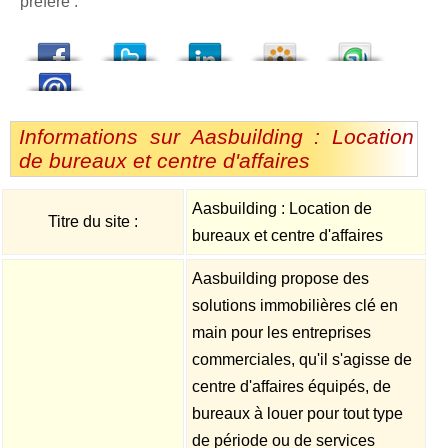
préféré :
dedIn
Viadeo
StumbleUpon
Informations sur Aasbuilding : Location
de bureaux et centre d'affaires
Aasbuilding : Location de
Titre du site :
bureaux et centre d'affaires
Aasbuilding propose des
solutions immobilières clé en
main pour les entreprises
commerciales, qu'il s'agisse de
centre d'affaires équipés, de
bureaux à louer pour tout type
de période ou de services