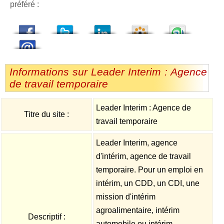
préféré :
dedIn
Viadeo
StumbleUpon
Informations sur Leader Interim : Agence
de travail temporaire
Leader Interim : Agence de
Titre du site :
travail temporaire
Leader Interim, agence
d'intérim, agence de travail
temporaire. Pour un emploi en
intérim, un CDD, un CDI, une
mission d'intérim
agroalimentaire, intérim
Descriptif :
automobile ou intérim