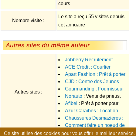
cours
Le site a reçu 55 visites depuis
Nombre visite :
cet annuaire
Autres sites du même auteur
Jobberry Recrutement
ACE Crédit : Courtier
Apart Fashion : Prêt à porter
immobilier
CJD : Centre des Jeunes
femme, boutique mode
Gourmanding : Fournisseur
Dirigeants d'Entreprise
Autres sites :
Norauto
: Vente de pneus,
restauration
Afibel
: Prêt à porter pour
autoradio, et toutes les pièces
Azur Caraibes : Location
femmes
pour votre automobile
Chaussures Desmazieres :
Guadeloupe, location
Comment faire un noeud de
Chaussures femme, homme,
Martinique
Ce site utilise des cookies pour vous offrir le meilleur service.
cravate ?
enfant, sport