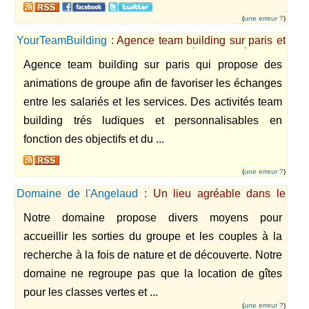
(
une erreur ?
)
YourTeamBuilding
: Agence team building sur paris et
ile de france proposant des activités de cohésion de
Agence team building sur paris qui propose des
groupe.
animations de groupe afin de favoriser les échanges
entre les salariés et les services. Des activités team
building trés ludiques et personnalisables en
fonction des objectifs et du ...
(
une erreur ?
)
Domaine de l'Angelaud
: Un lieu agréable dans le
Limousin pour vos loisirs en groupe.
Notre domaine propose divers moyens pour
accueillir les sorties du groupe et les couples à la
recherche à la fois de nature et de découverte. Notre
domaine ne regroupe pas que la location de gîtes
pour les classes vertes et ...
(
une erreur ?
)