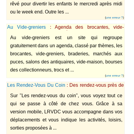
rêvé pour divertir les enfants le mercredi après midi
ou le week end. Outre les ...
(
une erreur ?
)
Au Vide-greniers
: Agenda des brocantes, vide-
greniers, braderies, marchés aux puces, salons des
Au vide-greniers est un site qui regroupe
antiquaires, vide-maison, ...
gratuitement dans un agenda, classé par thèmes, les
brocantes, vide-greniers, braderies, marchés aux
puces, salons des antiquaires, vide-maison, bourses
des collectionneurs, trocs et ...
(
une erreur ?
)
Les Rendez-Vous Du Coin
: Des rendez-vous près de
chez vous
Sur "Les rendez-vous du coin", vous voyez tout ce
qui se passe à côté de chez vous. Grâce à sa
version mobile, LRVDC vous accompagne dans vos
déplacements et vous indique les activités, loisirs,
sorties proposées à ...