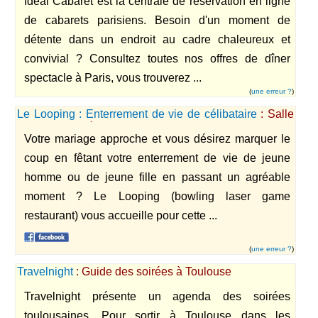
Idéal Cabaret est la centrale de réservation en ligne
de cabarets parisiens. Besoin d'un moment de
détente dans un endroit au cadre chaleureux et
convivial ? Consultez toutes nos offres de dîner
spectacle à Paris, vous trouverez ...
(
une erreur ?
)
Le Looping : Enterrement de vie de célibataire
: Salle
de jeu de la région du Havre, le Looping est un laser
Votre mariage approche et vous désirez marquer le
game bowling et une organisation de soirées.
coup en fêtant votre enterrement de vie de jeune
homme ou de jeune fille en passant un agréable
moment ? Le Looping (bowling laser game
restaurant) vous accueille pour cette ...
(
une erreur ?
)
Travelnight
: Guide des soirées à Toulouse
Travelnight présente un agenda des soirées
toulousaines. Pour sortir à Toulouse dans les