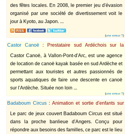
des fêtes locales. En 2008, le premier jeu d'évasion
organisé par une société de divertissement voit le
jour à Kyoto, au Japon. ...
(
une erreur ?
)
Castor Canoë
: Prestataire sud Ardéchois sur la
commune de Vallon-Pont-d'Arc proposant des
Castor Canoë, à Vallon-Pont-d'Arc, est une agence
descentes de l'Ardèche en canoë.
de location de canoë kayak basée en sud Ardèche et
permettant aux touristes et autres passionnés de
sports aquatiques de faire une descente en canoë
sur l'Ardèche. Située non loin ...
(
une erreur ?
)
Badaboum Circus
: Animation et sortie d'enfants sur
Angers
Le parc de jeux couvert Badaboum Circus est situé
dans la proche banlieue d'Angers. Conçu pour
répondre aux besoins des familles, ce parc est le lieu