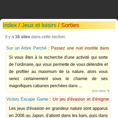
Index
/
Jeux et loisirs
/ Sorties
Il y a
16 sites
dans cette section.
Sur un Arbre Perché
: Passez une nuit insolite dans
une cabane dans les arbres, un cadeau original et
Si vous êtes à la recherche d'une activité qui sorte
nature
de l'ordinaire, qui vous permette de vous détendre et
de profiter au maximum de la nature, alors vous
serez certainement sous le charme de ses
magnifiques cabanes perchées dans ...
(
une erreur ?
)
Victory Escape Game
: Un jeu d'évasion et d'énigme
en grandeur nature sur Paris.
Les jeux d'évasion en grandeur nature sont apparus
en 2006 au Japon, d'abord dans les bars, puis dans