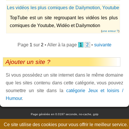
Les vidéos les plus comiques de Dailymotion, Youtube
et de Widéo
TopTube est un site regroupant les vidéos les plus
comiques de Youtube, Widéo et Dailymotion
(
une erreur ?
)
Page
1
sur
2
• Aller à la page
1
2
•
suivante
Ajouter un site ?
Si vous possèdez un site internet dans le même domaine
que les sites contenu dans cette catégorie, vous pouvez
soumettre un site dans la
catégorie Jeux et loisirs /
Humour
.
Page générée en 0.0197 seconde, no-cache, gzip
Ce site utilise des cookies pour vous offrir le meilleur service.