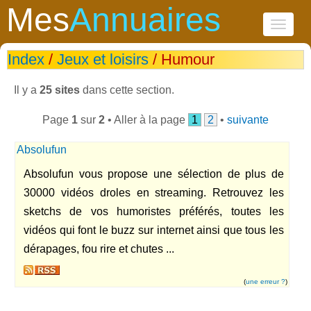
Mes
Annuaires
Toggle
navigati
Index
/
Jeux et loisirs
/ Humour
Il y a
25 sites
dans cette section.
Page
1
sur
2
• Aller à la page
1
2
•
suivante
Absolufun
Absolufun vous propose une sélection de plus de
30000 vidéos droles en streaming. Retrouvez les
sketchs de vos humoristes préférés, toutes les
vidéos qui font le buzz sur internet ainsi que tous les
dérapages, fou rire et chutes ...
(
une erreur ?
)