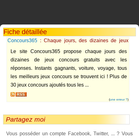
Fiche détaillée
Concours365
: Chaque jours, des dizaines de jeux
concours gratuits avec les réponses.
Le site Concours365 propose chaque jours des
dizaines de jeux concours gratuits avec les
réponses. Instants gagnants, voiture, voyage, tous
les meilleurs jeux concours se trouvent ici ! Plus de
30 jeux concours ajoutés tous les ...
(
une erreur ?
)
Partagez moi
Vous posséder un compte Facebook, Twitter, ... ? Vous