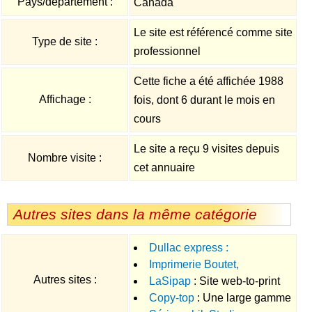
Pays/département :
Canada
Le site est référencé comme site
Type de site :
professionnel
Cette fiche a été affichée 1988
Affichage :
fois, dont 6 durant le mois en
cours
Le site a reçu 9 visites depuis
Nombre visite :
cet annuaire
Autres sites dans la même catégorie
Dullac express :
Imprimerie Boutet,
Commandez vos produit
Autres sites :
LaSipap
: Site web-to-print
impression et façonnage
personnalisé en quelques clics !
Copy-top
: Une large gamme
proposant la configuration sur-