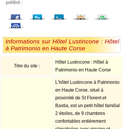
préféré :
dedIn
Viadeo
StumbleUpon
Informations sur Hôtel Lustincone : Hôtel
à Patrimonio en Haute Corse
Hôtel Lustincone : Hôtel à
Titre du site :
Patrimonio en Haute Corse
L'hôtel Lustincone à Patrimonio
en Haute Corse, situé à
proximité de St Florent et
Bastia, est un petit hôtel familial
2 étoiles, de 9 chambres
confortables entièrement
climatisées avec piscine et