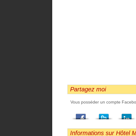
Partagez moi
Vous posséder un compte Facebook,
Facebook
Twitter
LindedIn
Viadeo
StumbleUpon
Email
Informations sur Hôtel M