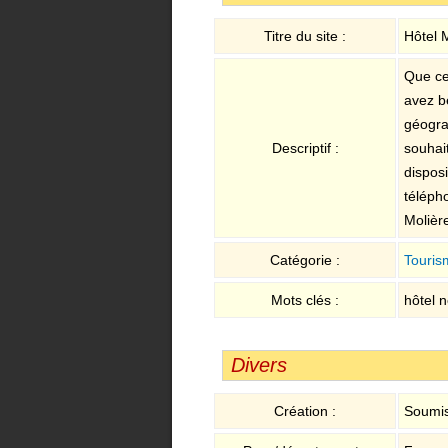
Titre du site :
Hôtel 
Que ce
avez be
géogra
Descriptif :
souhait
disposi
téléph
Molière
Catégorie :
Touris
Mots clés :
hôtel n
Divers
Création :
Soumis