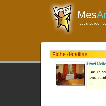
Mes
A
des sites pour les
Fiche détaillée
Hôtel Moli
Que ce soi
avez besoi
...