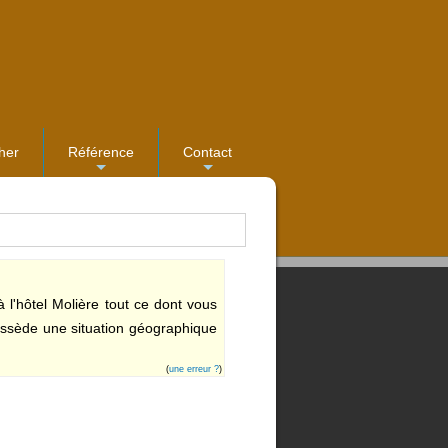
her
Référence
Contact
...
...
 l'hôtel Molière tout ce dont vous
possède une situation géographique
(
une erreur ?
)