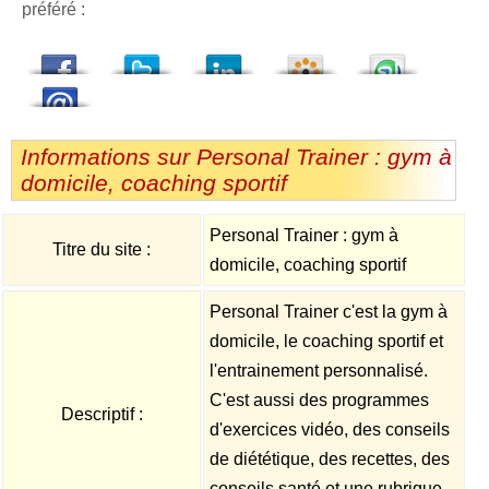
préféré :
dedIn
Viadeo
StumbleUpon
Informations sur Personal Trainer : gym à
domicile, coaching sportif
Personal Trainer : gym à
Titre du site :
domicile, coaching sportif
Personal Trainer c'est la gym à
domicile, le coaching sportif et
l'entrainement personnalisé.
C'est aussi des programmes
Descriptif :
d'exercices vidéo, des conseils
de diététique, des recettes, des
conseils santé et une rubrique