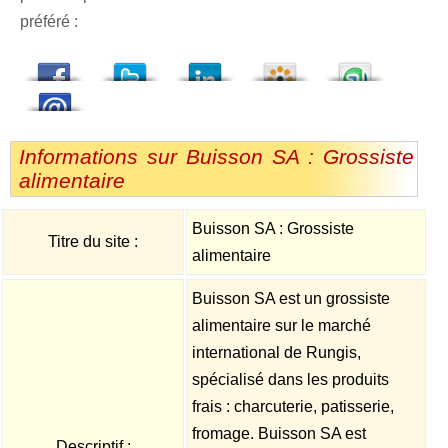
préféré :
dedIn
Viadeo
StumbleUpon
Informations sur Buisson SA : Grossiste
alimentaire
Buisson SA : Grossiste
Titre du site :
alimentaire
Buisson SA est un grossiste
alimentaire sur le marché
international de Rungis,
spécialisé dans les produits
frais : charcuterie, patisserie,
fromage. Buisson SA est
Descriptif :