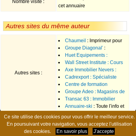
Nombre visite :
cet annuaire
Autres sites du même auteur
Chaumeil
: Imprimeur pour
Groupe Diagonal'
:
les travaux d'imprimerie ou
Huet Equipements :
Entreprise qui vous
d'impression numérique
Wall Street Institute : Cours
Transformation d'automobiles
accompagne dans le
Axe Immobilier Nevers :
et formation d'anglais
pour les handicapés
déploiement de progiciel de
Autres sites :
Cadrexport : Spécialiste
Achat, vente, location
gestion, ERP, CRM
Centre de formation
emploi international
d'appartements et de maisons
Groupe Adeo : Magasins de
professionnelle François
dans la Nièvre
Transac 63 : Immobilier
bricolage
Bocquet
Annuaire-ski
: Toute l'info et
Auvergne
l'actualité des passionnés de
Ce site utilise des cookies pour vous offrir le meilleur service.
Page générée en 0.0143 seconde, no-cache, gzip
ski
En poursuivant votre navigation, vous acceptez l'utilisation
des cookies.
En savoir plus
J'accepte