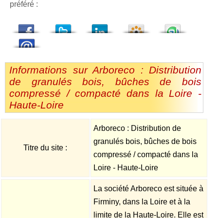
préféré :
dedIn
Viadeo
StumbleUpon
Informations sur Arboreco : Distribution
de granulés bois, bûches de bois
compressé / compacté dans la Loire -
Haute-Loire
Arboreco : Distribution de
granulés bois, bûches de bois
Titre du site :
compressé / compacté dans la
Loire - Haute-Loire
La société Arboreco est située à
Firminy, dans la Loire et à la
limite de la Haute-Loire. Elle est