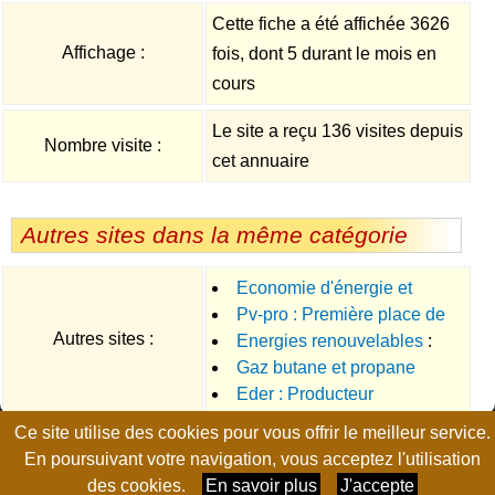
Cette fiche a été affichée 3626
Affichage :
fois, dont 5 durant le mois en
cours
Le site a reçu 136 visites depuis
Nombre visite :
cet annuaire
Autres sites dans la même catégorie
Economie d'énergie et
Pv-pro : Première place de
diagnostic de performance
Autres sites :
Energies renouvelables
:
marché dédiée aux projets
énergétique
Gaz butane et propane
Distributeur de solutions
photovoltaïques sur les
Eder : Producteur
utilisant les nouvelles énergies
bâtiments professionnels
d'électricité solaire et éolienne
avec intervention dans toutes
Ce site utilise des cookies pour vous offrir le meilleur service.
Page générée en 0.0095 seconde, no-cache, gzip
En poursuivant votre navigation, vous acceptez l'utilisation
les régions et départements de
des cookies.
En savoir plus
J'accepte
la France.