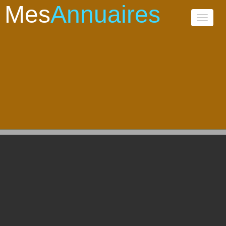
Mes
Annuaires
Toggle
navigati