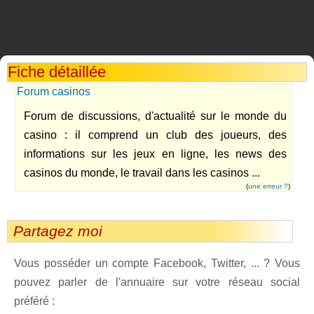
Fiche détaillée
Forum casinos
Forum de discussions, d'actualité sur le monde du
casino : il comprend un club des joueurs, des
informations sur les jeux en ligne, les news des
casinos du monde, le travail dans les casinos ...
(
une erreur ?
)
Partagez moi
Vous posséder un compte Facebook, Twitter, ... ? Vous
pouvez parler de l'annuaire sur votre réseau social
préféré :