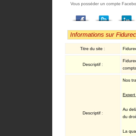
Vous posséder un compte Facebook,
Facebook
Twitter
LindedIn
Viadeo
StumbleUpon
Email
Informations sur Fidurec
Titre du site :
Fidure
Fidure
Descriptif :
compta
Nos tr
Expert
Au del
Descriptif :
du droi
La qua