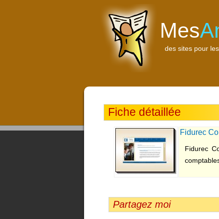
Mes
A
des sites pour les
Fiche détaillée
Fidurec Co
Fidurec Co
comptables
Partagez moi