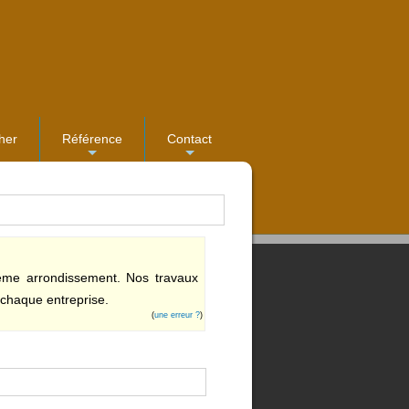
her
Référence
Contact
...
...
 ème arrondissement. Nos travaux
 chaque entreprise.
(
une erreur ?
)