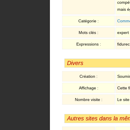
compét
mais ég
Catégorie :
Comme
Mots clés :
expert
Expressions :
fidurec
Divers
Création :
Soumis
Affichage :
Cette f
Nombre visite :
Le site
Autres sites dans la mê