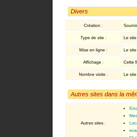
Divers
Création :
Soumis
Type de site :
Le sit
Mise en ligne :
Le sit
Affichage :
Cette f
Nombre visite :
Le site
Autres sites dans la mê
Ema
Me
Autres sites :
Loc
eca