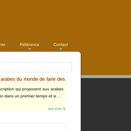
her
Référence
Contact
...
...
 arabes du monde de faire des
scription qui proposent aux arabes
er dans un premier temps et si ...
(
une erreur ?
)