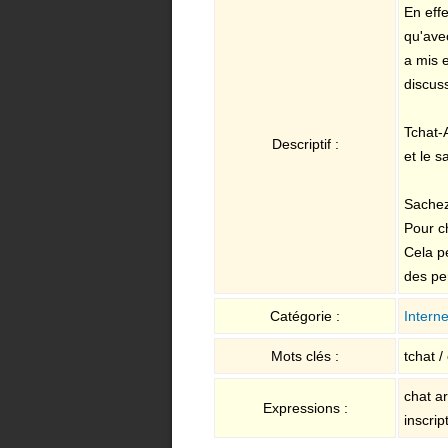
En effe
qu'avec
a mis 
discus
Tchat-
Descriptif :
et le s
Sachez
Pour ch
Cela p
des pe
Catégorie :
Interne
Mots clés :
tchat /
chat ar
Expressions :
inscrip