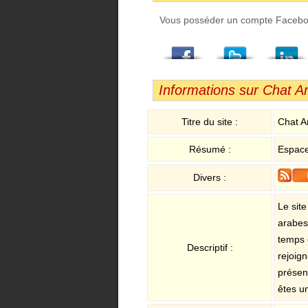
Vous posséder un compte Facebook,
Facebook
Twitter
LindedIn
Viadeo
StumbleUpon
Email
Informations sur Chat A
Titre du site :
Chat A
Résumé :
Espace
Divers :
Le sit
arabes
temps 
Descriptif :
rejoign
présen
êtes u