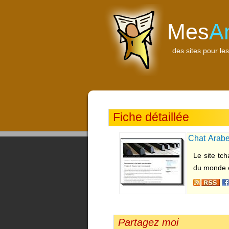
Mes
A
des sites pour les
Fiche détaillée
Chat Arab
discussion
Le site tc
du monde en
Partagez moi