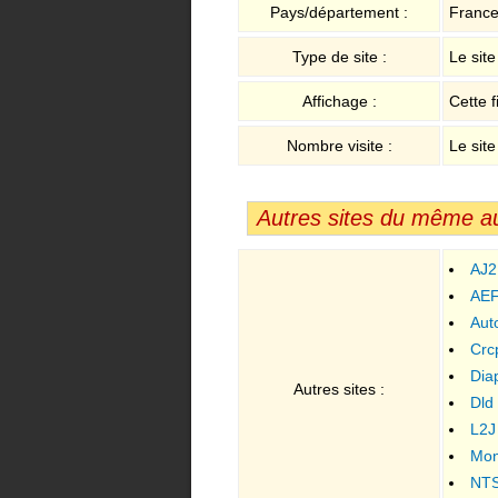
Pays/département :
France 
Type de site :
Le sit
Affichage :
Cette f
Nombre visite :
Le site
Autres sites du même a
AJ
AEF
Aut
Crc
Dia
Autres sites :
Dld
L2J
Mon
NT