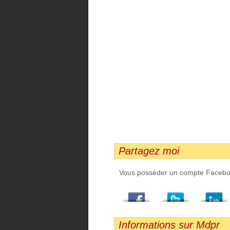
Partagez moi
Vous posséder un compte Facebook,
Facebook
Twitter
LindedIn
Viadeo
StumbleUpon
Email
Informations sur Mdpr