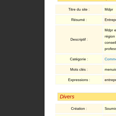
Titre du site :
Mdpr
Résumé :
Entrep
Mdpr e
région
Descriptif :
consei
profes
Catégorie :
Comme
Mots clés :
menuise
Expressions :
entrepr
Divers
Création :
Soumis