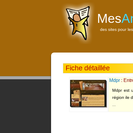
Mes
A
des sites pour les
Fiche détaillée
Mdpr
: Entr
Mdpr est u
région ile
...