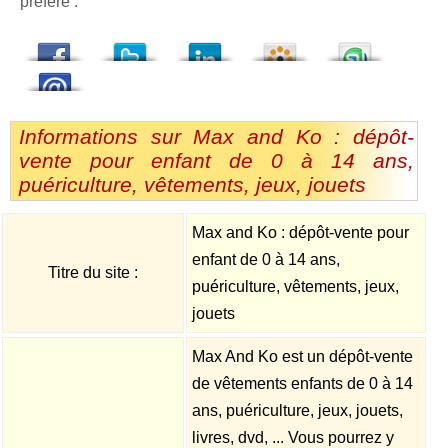
préféré :
dedIn
Viadeo
StumbleUpon
Informations sur Max and Ko : dépôt-
vente pour enfant de 0 à 14 ans,
puériculture, vêtements, jeux, jouets
Max and Ko : dépôt-vente pour
enfant de 0 à 14 ans,
Titre du site :
puériculture, vêtements, jeux,
jouets
Max And Ko est un dépôt-vente
de vêtements enfants de 0 à 14
ans, puériculture, jeux, jouets,
livres, dvd, ... Vous pourrez y