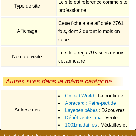
Le site est référencé comme site
Type de site :
professionnel
Cette fiche a été affichée 2761
Affichage :
fois, dont 2 durant le mois en
cours
Le site a reçu 79 visites depuis
Nombre visite :
cet annuaire
Autres sites dans la même catégorie
Collect World
: La boutique
Abracard : Faire-part de
des passionnés de miniatures
Autres sites :
Layettes bébés
: D2couvrez
naissance
agricoles et TP.
Dépôt vente Lina
: Vente
nos créations de layettes faites
1001medailles
: Médailles et
d'articles enfants sur Nantes
excusivement à la main pour
cadeaux de baptême vente en
bébés de la naissance à 18
Ce site utilise des cookies pour vous offrir le meilleur service.