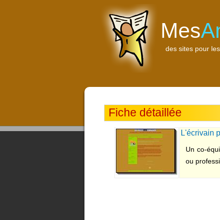
Mes
A
des sites pour les
Fiche détaillée
L'écrivain 
Un co-équip
ou professi