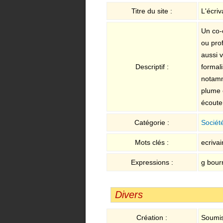
Titre du site :
L'écriv
Un co-é
ou prof
aussi v
Descriptif :
formali
notamm
plume e
écoute
Catégorie :
Sociét
Mots clés :
ecrivai
Expressions :
g bour
Divers
Création :
Soumis