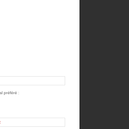
l préféré :
s