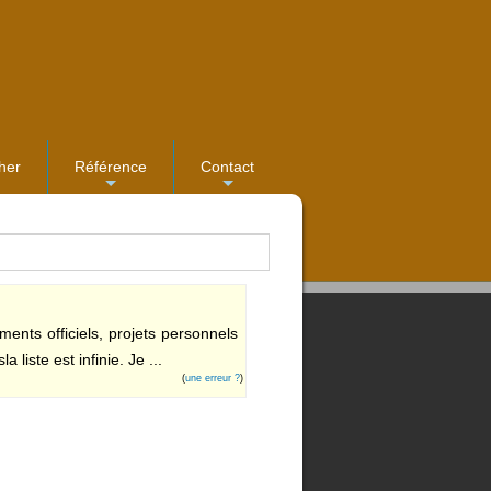
her
Référence
Contact
...
...
ments officiels, projets personnels
 liste est infinie. Je ...
(
une erreur ?
)