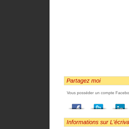
Partagez moi
Vous posséder un compte Facebook,
Facebook
Twitter
LindedIn
Viadeo
StumbleUpon
Email
Informations sur L'écriva