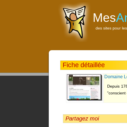
Mes
A
des sites pour les
Fiche détaillée
Domaine L
Depuis 178
"conscient 
Partagez moi