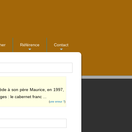
her
Référence
Contact
...
...
cède à son père Maurice, en 1997,
es : le cabernet franc ...
(
une erreur ?
)