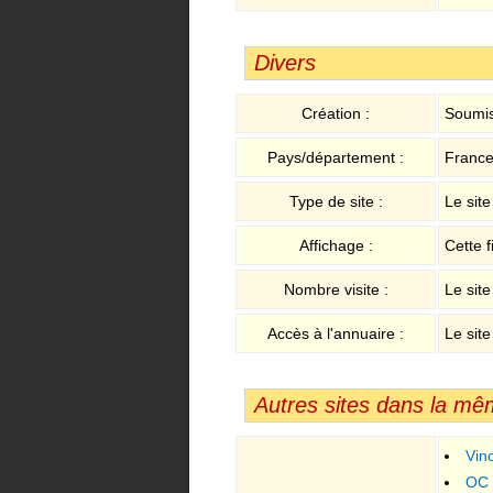
Divers
Création :
Soumis
Pays/département :
France 
Type de site :
Le sit
Affichage :
Cette f
Nombre visite :
Le site
Accès à l'annuaire :
Le site
Autres sites dans la mê
Vin
OC 