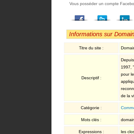
Vous posséder un compte Facebook,
Facebook
Twitter
LindedIn
Viadeo
StumbleUpon
Email
Informations sur Domai
Titre du site :
Domain
Depuis
1997, 
pour le
Descriptif :
appliq
reconn
de la v
Catégorie :
Comme
Mots clés :
domain
Expressions :
les cl