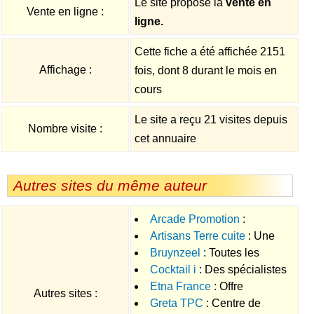
Le site propose la
vente en
Vente en ligne :
ligne.
Cette fiche a été affichée 2151
Affichage :
fois, dont 8 durant le mois en
cours
Le site a reçu 21 visites depuis
Nombre visite :
cet annuaire
Autres sites du même auteur
Arcade Promotion
:
Artisans Terre cuite
: Une
Appartement BBC Ile de France
Bruynzeel
: Toutes les
source dinformation sur les
Cocktail i
: Des spécialistes
solutions pour le système de
artisans de la terre cuite
Etna France
: Offre
prêts à vous apporter le meilleur
classement de documents
Autres sites :
Greta TPC
: Centre de
attrayante en monte escaliers
service en matière de location