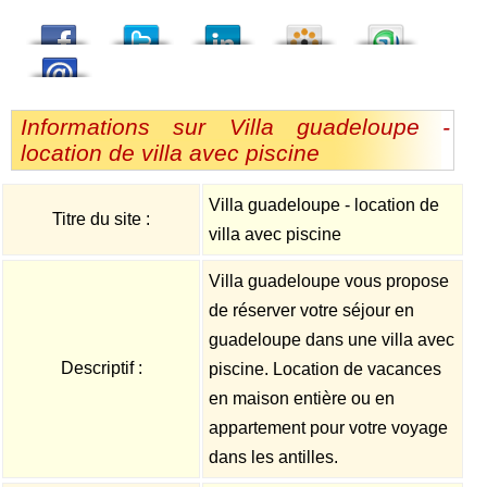
dedIn
Viadeo
StumbleUpon
Informations sur Villa guadeloupe -
location de villa avec piscine
Villa guadeloupe - location de
Titre du site :
villa avec piscine
Villa guadeloupe vous propose
de réserver votre séjour en
guadeloupe dans une villa avec
Descriptif :
piscine. Location de vacances
en maison entière ou en
appartement pour votre voyage
dans les antilles.