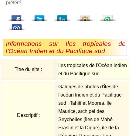
préféré :
dedIn
Viadeo
StumbleUpon
Informations sur Iles tropicales de
l'Océan Indien et du Pacifique sud
Iles tropicales de l'Océan Indien
Titre du site :
et du Pacifique sud
Galeries de photos d'îles de
l'océan Indien et du Pacifique
sud : Tahiti et Moorea, Ile
Maurice, archipel des
Descriptif :
Seychelles (îles de Mahé
Praslin et la Digue), ile de la
Réunion. Paysages, flore,