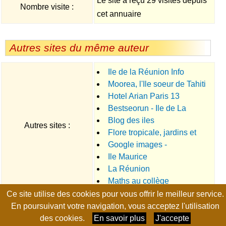
Le site a reçu 29 visites depuis
Nombre visite :
cet annuaire
Autres sites du même auteur
Ile de la Réunion Info
Moorea, l'Ile soeur de Tahiti
Hotel Arian Paris 13
Bestseorun - Ile de La
Blog des iles
Reunion
Autres sites :
Flore tropicale, jardins et
Google images -
sentiers botaniques
Ile Maurice
Référencement Google images
La Réunion
Maths au collège
Ce site utilise des cookies pour vous offrir le meilleur service.
Page générée en 0.0099 seconde, no-cache, gzip
En poursuivant votre navigation, vous acceptez l'utilisation
des cookies.
En savoir plus
J'accepte