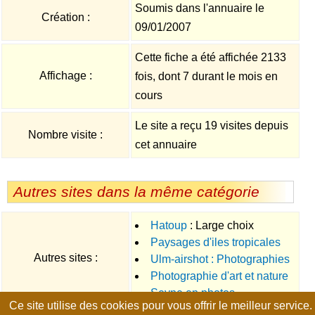
Soumis dans l'annuaire le
Création :
09/01/2007
Cette fiche a été affichée 2133
Affichage :
fois, dont 7 durant le mois en
cours
Le site a reçu 19 visites depuis
Nombre visite :
cet annuaire
Autres sites dans la même catégorie
Hatoup
: Large choix
Paysages d'iles tropicales
d'affiches photos et peinture
Autres sites :
Ulm-airshot : Photographies
ainsi que des livres sur l'ile de
Photographie d'art et nature
aériennes de l'auvergne
Groix
Seyne en photos
Ce site utilise des cookies pour vous offrir le meilleur service.