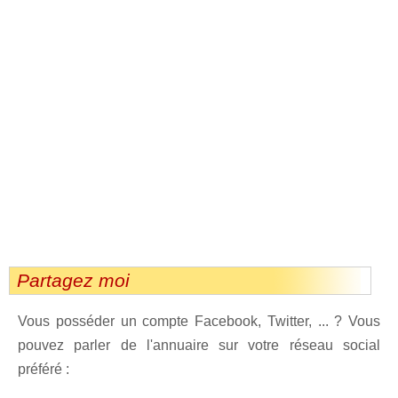
Partagez moi
Vous posséder un compte Facebook, Twitter, ... ? Vous
pouvez parler de l'annuaire sur votre réseau social
préféré :
dedIn
Viadeo
StumbleUpon