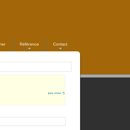
her
Référence
Contact
...
...
(
une erreur ?
)