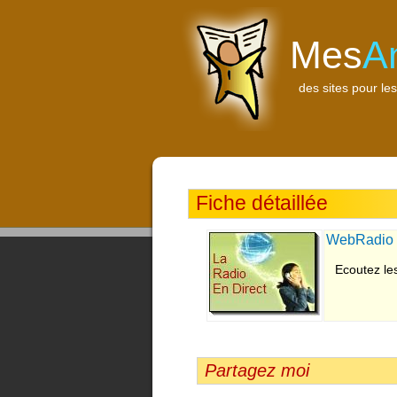
Mes
A
des sites pour les
Fiche détaillée
WebRadio - 
Ecoutez les
Partagez moi