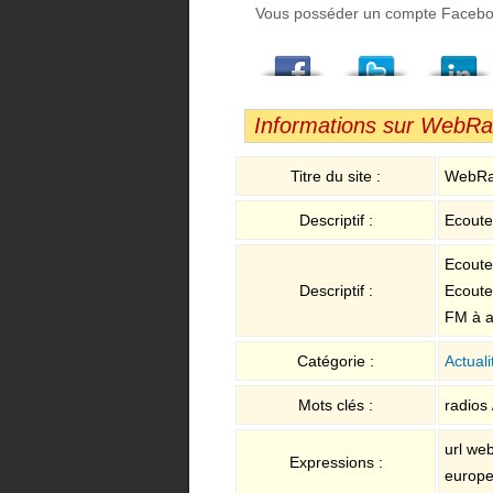
Vous posséder un compte Facebook,
Facebook
Twitter
LindedIn
Viadeo
StumbleUpon
Email
Informations sur WebRadi
Titre du site :
WebRad
Descriptif :
Ecoutez
Ecoutez
Descriptif :
Ecoute
FM à a
Catégorie :
Actuali
Mots clés :
radios 
url web
Expressions :
europe1