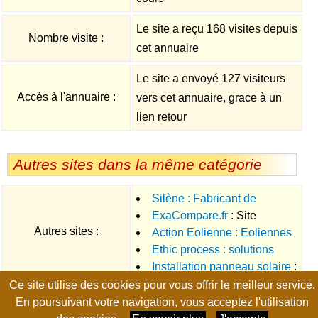
Le site a reçu 168 visites depuis
Nombre visite :
cet annuaire
Le site a envoyé 127 visiteurs
Accès à l'annuaire :
vers cet annuaire, grace à un
lien retour
Autres sites dans la même catégorie
Silène : Fabricant de
ExaCompare.fr
: Site
chaudière, pôele, cuisinière
Autres sites :
Action Eolienne : Eoliennes
permettant d'obtenir des devis
bois à granulès et pellets
Ethic process : solutions
individuelles pour particuliers
comparatifs pour vos
Installation panneau solaire
:
pour le traitement de l'eau sur
diagnostics immobiliers,
Ce site utilise des cookies pour vous offrir le meilleur service.
Réalisez des économies
Nice Toulon Marseille
énergies renouvelables,
Page générée en 0.0185 seconde, no-cache, gzip
En poursuivant votre navigation, vous acceptez l'utilisation
d'énergies avec les panneaux
performance énergétique,