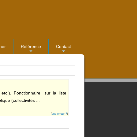
her
Référence
Contact
...
...
etc.). Fonctionnaire, sur la liste
que (collectivités ...
(
une erreur ?
)