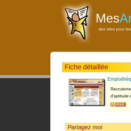
Mes
A
des sites pour les
Fiche détaillée
Emploithè
Recrutemen
d'aptitude 
Partagez moi