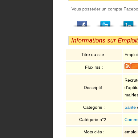
Vous posséder un compte Facebook,
Facebook
Twitter
LindedIn
Viadeo
StumbleUpon
Email
Informations sur Emploi
Titre du site :
Emploi
Flux rss :
Recrute
Descriptif :
d'aptit
mairies
Catégorie :
Santé
Catégorie n°2 :
Comme
Mots clés :
emploi 