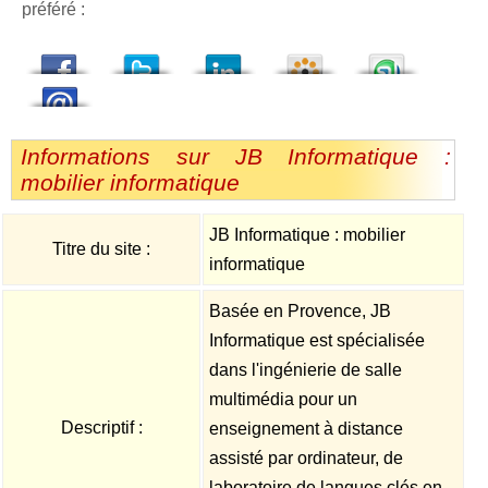
préféré :
dedIn
Viadeo
StumbleUpon
Informations sur JB Informatique :
mobilier informatique
JB Informatique : mobilier
Titre du site :
informatique
Basée en Provence, JB
Informatique est spécialisée
dans l'ingénierie de salle
multimédia pour un
Descriptif :
enseignement à distance
assisté par ordinateur, de
laboratoire de langues clés en