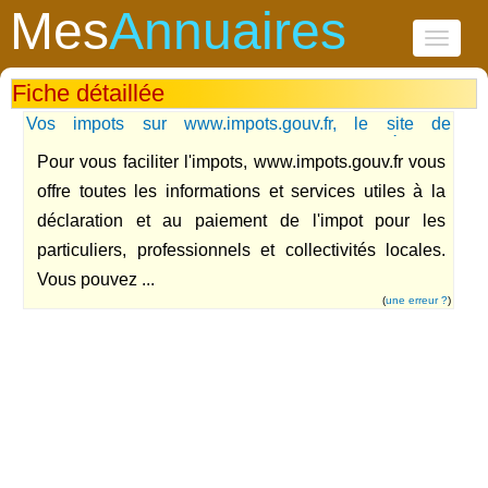
Mes
Annuaires
Toggle
navigati
Fiche détaillée
Vos impots sur www.impots.gouv.fr, le site de
l'administration fiscale. Un site du ministère de
Pour vous faciliter l'impots, www.impots.gouv.fr vous
l'Economie des finances et de l'industrie.
offre toutes les informations et services utiles à la
déclaration et au paiement de l'impot pour les
particuliers, professionnels et collectivités locales.
Vous pouvez ...
(
une erreur ?
)