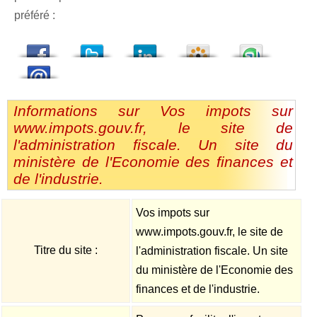
préféré :
dedIn
Viadeo
StumbleUpon
Informations sur Vos impots sur
www.impots.gouv.fr, le site de
l'administration fiscale. Un site du
ministère de l'Economie des finances et
de l'industrie.
Vos impots sur
www.impots.gouv.fr, le site de
Titre du site :
l'administration fiscale. Un site
du ministère de l'Economie des
finances et de l'industrie.