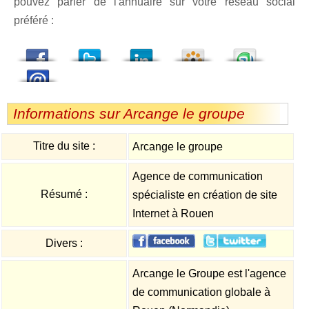
pouvez parler de l'annuaire sur votre réseau social
préféré :
dedIn
Viadeo
StumbleUpon
Informations sur Arcange le groupe
Titre du site :
Arcange le groupe
Agence de communication
Résumé :
spécialiste en création de site
Internet à Rouen
Divers :
Arcange le Groupe est l'agence
de communication globale à