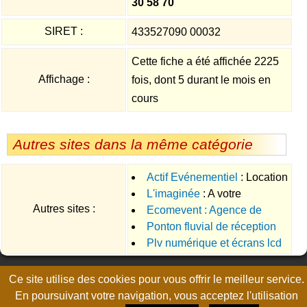
30 58 70
SIRET :
433527090 00032
Cette fiche a été affichée 2225
Affichage :
fois, dont 5 durant le mois en
cours
Autres sites dans la même catégorie
Actif Evénementiel
: Location
L'imaginée
: A votre
de housses de chaises en lycra
Autres sites :
Ecomevent : Agence de
disposition pour réaliser toutes
et de noeuds en organza dans
Ponton fluvial de réception
communication en Tunisie
vos demandes en terme de
tout le grand ouest
Plv numérique et écrans lcd
communication.
à memoire de plv dynamique
Page générée en 0.0137 seconde, no-cache, gzip
Ce site utilise des cookies pour vous offrir le meilleur service.
En poursuivant votre navigation, vous acceptez l'utilisation